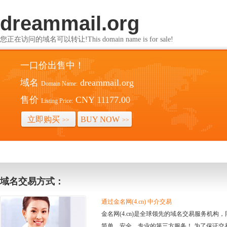
dreammail.org
您正在访问的域名可以转让!This domain name is for sale!
一口价出售中！
域名
dreammail.org
Domain Name:
售价
CNY 11177.00
Listing Price:
立即购买
BUY NOW
>>
>>
域名交易方式：
通过金名网(4.cn) 中介交易
金名网(4.cn)是全球领先的域名交易服务机
简单、安全、专业的第三方服务！ 为了保证交