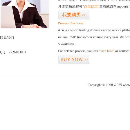
具体交易流程可
“点击这里”
查看或咨询support@
我要购买
>>
Process Overview:
4.cn is a world leading domain escrow service plat
million RMB transaction volume every year. We promi
联系我们
5 workdays.
For detailed process, you can
“visit here”
or contact
QQ：2726103981
BUY NOW
>>
Copyright © 1998 -2025 www.